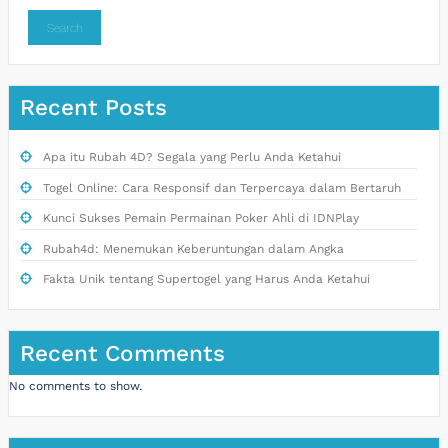
Search
Recent Posts
Apa itu Rubah 4D? Segala yang Perlu Anda Ketahui
Togel Online: Cara Responsif dan Terpercaya dalam Bertaruh
Kunci Sukses Pemain Permainan Poker Ahli di IDNPlay
Rubah4d: Menemukan Keberuntungan dalam Angka
Fakta Unik tentang Supertogel yang Harus Anda Ketahui
Recent Comments
No comments to show.