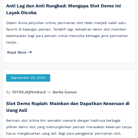
Anti Lag dan Anti Rungkad: Mengapa Slot Demo Ini
Layak Dicoba
Dalam dunia perjudian online, permainan slot telah menjadi salah satu
favorit di kalangan pemain. Terlebih lagi, kehadiran demo slot memberi
kesempatan bagi para pemain untuk mencoba berbagai jenis permainan
tanpa…
Read More
September 28, 2025
By
fOT8EJXjf0m8ov5
In
Berita Games
Slot Demo Rupiah: Mainkan dan Dapatkan Keseruan di
Uang Asli
Bermain slot online kini semakin menarik dengan hadirnya berbagai
pilihan demo slot yang memungkinkan pemain merasakan keseruan tanpa
harus mengeluarkan uang asli. Bagi para penggemar permainan slot,