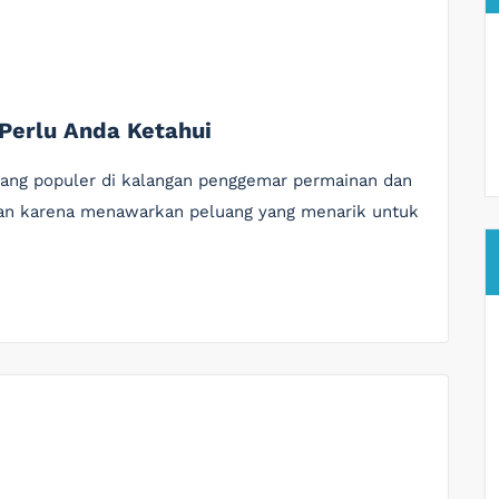
Perlu Anda Ketahui
edang populer di kalangan penggemar permainan dan
tian karena menawarkan peluang yang menarik untuk