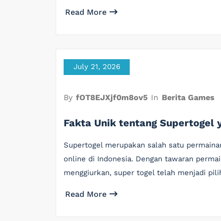
Read More
July 21, 2026
By
fOT8EJXjf0m8ov5
In
Berita Games
Fakta Unik tentang Supertogel 
Supertogel merupakan salah satu permainan
online di Indonesia. Dengan tawaran perm
menggiurkan, super togel telah menjadi pil
Read More