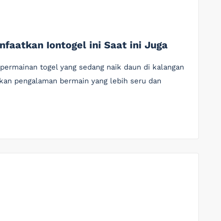
atkan Iontogel ini Saat ini Juga
 permainan togel yang sedang naik daun di kalangan
arkan pengalaman bermain yang lebih seru dan