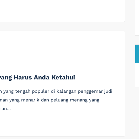
yang Harus Anda Ketahui
 yang tengah populer di kalangan penggemar judi
ainan yang menarik dan peluang menang yang
ihan…