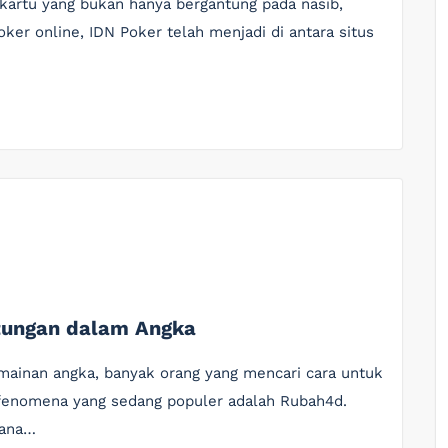
kartu yang bukan hanya bergantung pada nasib,
poker online, IDN Poker telah menjadi di antara situs
ungan dalam Angka
mainan angka, banyak orang yang mencari cara untuk
fenomena yang sedang populer adalah Rubah4d.
mana…