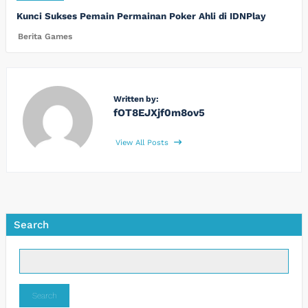
Kunci Sukses Pemain Permainan Poker Ahli di IDNPlay
Berita Games
Written by:
fOT8EJXjf0m8ov5
View All Posts
Search
Search