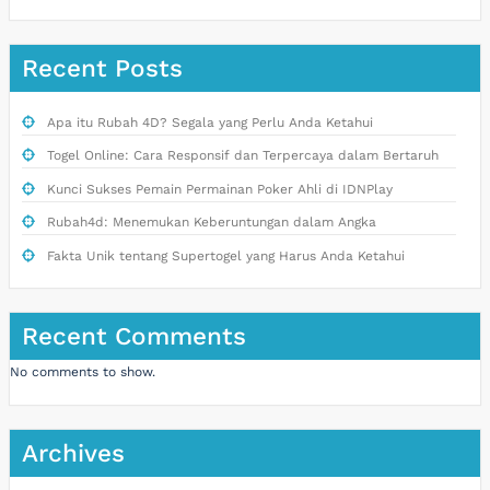
Recent Posts
Apa itu Rubah 4D? Segala yang Perlu Anda Ketahui
Togel Online: Cara Responsif dan Terpercaya dalam Bertaruh
Kunci Sukses Pemain Permainan Poker Ahli di IDNPlay
Rubah4d: Menemukan Keberuntungan dalam Angka
Fakta Unik tentang Supertogel yang Harus Anda Ketahui
Recent Comments
No comments to show.
Archives