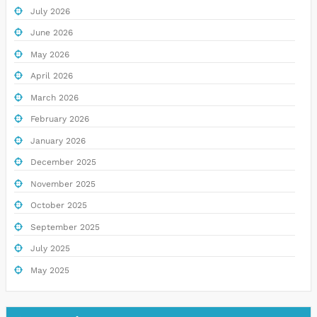
July 2026
June 2026
May 2026
April 2026
March 2026
February 2026
January 2026
December 2025
November 2025
October 2025
September 2025
July 2025
May 2025