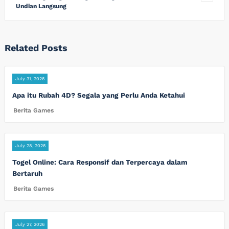
Undian Langsung
Related Posts
July 31, 2026
Apa itu Rubah 4D? Segala yang Perlu Anda Ketahui
Berita Games
July 28, 2026
Togel Online: Cara Responsif dan Terpercaya dalam
Bertaruh
Berita Games
July 27, 2026