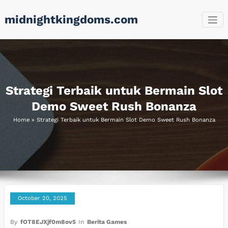
Skip
midnightkingdoms.com
to
content
Strategi Terbaik untuk Bermain Slot
Demo Sweet Rush Bonanza
Home
»
Strategi Terbaik untuk Bermain Slot Demo Sweet Rush Bonanza
October 20, 2025
By
fOT8EJXjf0m8ov5
In
Berita Games