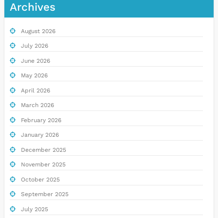
Archives
August 2026
July 2026
June 2026
May 2026
April 2026
March 2026
February 2026
January 2026
December 2025
November 2025
October 2025
September 2025
July 2025