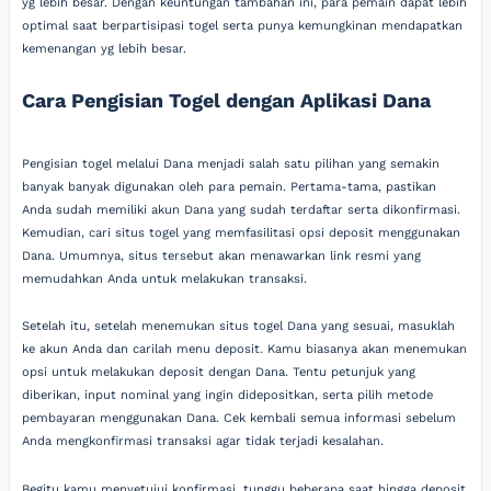
yg lebih besar. Dengan keuntungan tambahan ini, para pemain dapat lebih
optimal saat berpartisipasi togel serta punya kemungkinan mendapatkan
kemenangan yg lebih besar.
Cara Pengisian Togel dengan Aplikasi Dana
Pengisian togel melalui Dana menjadi salah satu pilihan yang semakin
banyak banyak digunakan oleh para pemain. Pertama-tama, pastikan
Anda sudah memiliki akun Dana yang sudah terdaftar serta dikonfirmasi.
Kemudian, cari situs togel yang memfasilitasi opsi deposit menggunakan
Dana. Umumnya, situs tersebut akan menawarkan link resmi yang
memudahkan Anda untuk melakukan transaksi.
Setelah itu, setelah menemukan situs togel Dana yang sesuai, masuklah
ke akun Anda dan carilah menu deposit. Kamu biasanya akan menemukan
opsi untuk melakukan deposit dengan Dana. Tentu petunjuk yang
diberikan, input nominal yang ingin didepositkan, serta pilih metode
pembayaran menggunakan Dana. Cek kembali semua informasi sebelum
Anda mengkonfirmasi transaksi agar tidak terjadi kesalahan.
Begitu kamu menyetujui konfirmasi, tunggu beberapa saat hingga deposit