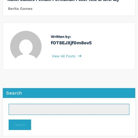
Berita Games
Written by:
fOT8EJXjf0m8ov5
View All Posts
Search
Search