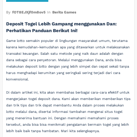
By
fOT8EJXjf0m8ov5
In
Berita Games
Deposit Togel Lebih Gampang menggunakan Dan:
Perhatikan Panduan Berikut Ini!
Game lotto semakin populer di lingkungan masyarakat umum, terutama
karena kemudahan-kemudahan apa yang ditawarkan untuk melaksanakan
transaksi keuangan. Salah satu metode yang naik daun adalah dengan
dana sebagai cara penyetoran. Melalui menggunakan Dana, anda bisa
melakukan deposit lotto dengan yang lebih simpel dan cepat sekali tanpa
harus menghadapi kerumitan yang seringkali sering terjadi dari cara
konvensional.
Di dalam artikel ini, kita akan membahas berbagai cara-cara efektif untuk
mengerjakan togel deposit dana. Kami akan memberikan memberikan tips
dan trik tips dan trik dapat membantu Anda dalam proses melakukan
lotto melalui dana, disertai informasi tambahan mengenai situs togel
yang menerima bantuan ini. Dengan memahami memahami proses
tersebut, anda bisa bisa menikmati pengalaman bermain togel yang lebih
lebih baik baik tanpa hambatan. Mari kita selengkapnya.