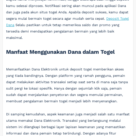
kamu selesai diproses. Notifikasi sering akan muncul pada aplikasi Dana
dan juga pada akun situs togel Anda. Apabila deposit sukses, kamu dapat
segera mulai bermain togel secara agar mudah serta cepat.
Deposit Togel
Dana
Selalu pastikan untuk tetap memeriksa saldo dan promo yang
tersedia demi mendapatkan pengalaman bermain yang lebih baik
maksimal.
Manfaat Menggunakan Dana dalam Togel
Memanfaatkan Dana Elektronik untuk deposit togel memberikan akses
yang tiada bandingnya. Dengan platform yang ramah pengguna, pemain
dapat melakukan aktivitas transaksi setiap saat serta di mana saja tanpa
sulit pergi ke lokasi spesifik. Hanya dengan sejumlah klik saja, pemain
sudah dapat menjalankan penyetoran dan segera memulai permainan,
membuat pengalaman bermain togel menjadi lebih menyenangkan.
Di samping kemudahan, aspek keamanan juga menjadi salah satu manfaat
utama memakai Dana Elektronik. Transaksi yang berlangsung melalui
sistem ini dilengkapi berbagai layer lapisan keamanan yang memastikan
informasi dan dana pemain tetap terlindungi. Dengan adanya fitur