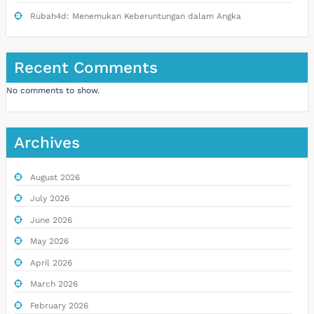
Rubah4d: Menemukan Keberuntungan dalam Angka
Recent Comments
No comments to show.
Archives
August 2026
July 2026
June 2026
May 2026
April 2026
March 2026
February 2026