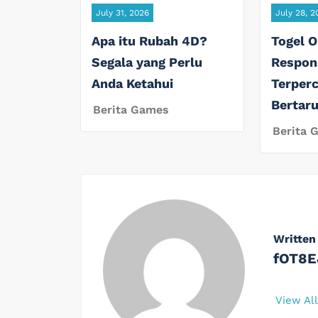
July 31, 2026
July 28, 2
Apa itu Rubah 4D?
Togel O
Segala yang Perlu
Respon
Anda Ketahui
Terper
Bertar
Berita Games
Berita 
Written
fOT8E
View Al