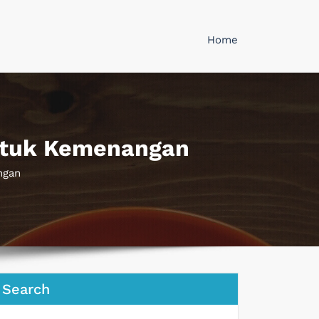
Home
untuk Kemenangan
ngan
Search