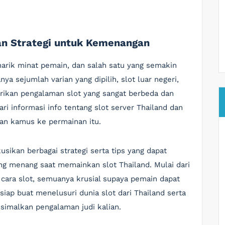
dan Strategi untuk Kemenangan
arik minat pemain, dan salah satu yang semakin
nya sejumlah varian yang dipilih, slot luar negeri,
rikan pengalaman slot yang sangat berbeda dan
 informasi info tentang slot server Thailand dan
an kamus ke permainan itu.
sikan berbagai strategi serta tips yang dapat
menang saat memainkan slot Thailand. Mulai dari
cara slot, semuanya krusial supaya pemain dapat
ap buat menelusuri dunia slot dari Thailand serta
imalkan pengalaman judi kalian.