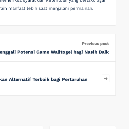
memeriksa syarat dan ketentuan yang berlaku agar
aih manfaat lebih saat menjalani permainan.
Previous post
enggali Potensi Game Walitogel bagi Nasib Baik
n Alternatif Terbaik bagi Pertaruhan