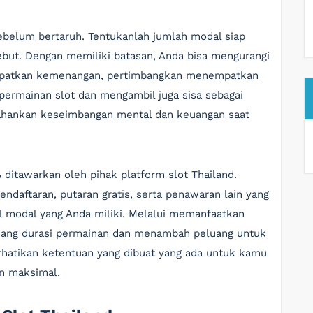
ebelum bertaruh. Tentukanlah jumlah modal siap
sebut. Dengan memiliki batasan, Anda bisa mengurangi
ndapatkan kemenangan, pertimbangkan menempatkan
 permainan slot dan mengambil juga sisa sebagai
hankan keseimbangan mental dan keuangan saat
ditawarkan oleh pihak platform slot Thailand.
daftaran, putaran gratis, serta penawaran lain yang
 modal yang Anda miliki. Melalui memanfaatkan
jang durasi permainan dan menambah peluang untuk
erhatikan ketentuan yang dibuat yang ada untuk kamu
 maksimal.