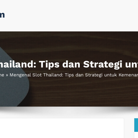
m
hailand: Tips dan Strategi 
me
»
Mengenal Slot Thailand: Tips dan Strategi untuk Kemena