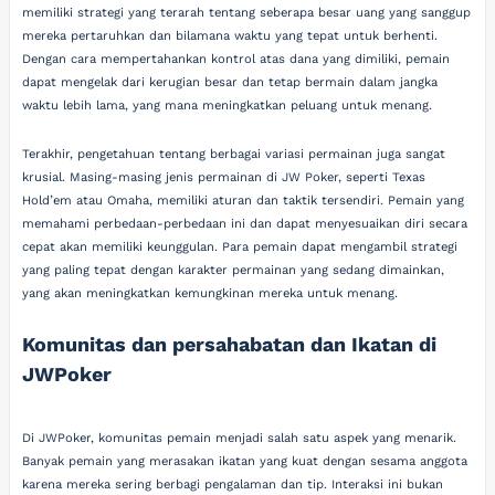
memiliki strategi yang terarah tentang seberapa besar uang yang sanggup
mereka pertaruhkan dan bilamana waktu yang tepat untuk berhenti.
Dengan cara mempertahankan kontrol atas dana yang dimiliki, pemain
dapat mengelak dari kerugian besar dan tetap bermain dalam jangka
waktu lebih lama, yang mana meningkatkan peluang untuk menang.
Terakhir, pengetahuan tentang berbagai variasi permainan juga sangat
krusial. Masing-masing jenis permainan di JW Poker, seperti Texas
Hold’em atau Omaha, memiliki aturan dan taktik tersendiri. Pemain yang
memahami perbedaan-perbedaan ini dan dapat menyesuaikan diri secara
cepat akan memiliki keunggulan. Para pemain dapat mengambil strategi
yang paling tepat dengan karakter permainan yang sedang dimainkan,
yang akan meningkatkan kemungkinan mereka untuk menang.
Komunitas dan persahabatan dan Ikatan di
JWPoker
Di JWPoker, komunitas pemain menjadi salah satu aspek yang menarik.
Banyak pemain yang merasakan ikatan yang kuat dengan sesama anggota
karena mereka sering berbagi pengalaman dan tip. Interaksi ini bukan