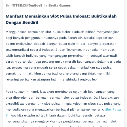
By
fOT8EJXjf0m8ov5
In
Berita Games
Manfaat Memainkan Slot Pulsa Indosat: Buktikanlah
Dengan Sendiri!
Menggunakan permainan slot pulsa elektrik adalah pilihan menyenangkan
bagi banyak pengguna, khususnya pada Tanah Air. Melalui kepraktisan
dalam melakukan deposit dengan pulsa elektrik dari penyedia operator
telekomunikasi seperti Indosat, 3, dan Telkomsel Indonesia, membuat
lebih banyak individu yang menganggap permainan ini sebagai alternatif
sarat hiburan dan juga peluang untuk meraih keuntungan. Selain daripada
itu, prosesnya yang mudah serta cepat sekali menjadikan slot pulsa
semakin diminati, khususnya bagi orang-orang yang tidak memiliki
rekening perbankan ataupun ingin menghindari ongkos lebih.
Pada tulisan ini kami, kita akan membahas sejumlah keuntungan yang
bisa diperoleh dari bermain bermain slot pulsa Indosat. Dari kepraktisan
aksesibilitas dengan link slot pulsa, hingga kelebihan situs slot pulsa yang
menyediakan yang menawarkan berbagai pilihan game menarik.
Slot Pulsa
Tri
Ayo kita eksplorasi lebih jauh dalam, buktikan sendiri betapa
menyenangkannya mengasyikkannya pengalaman bermain bermain slot