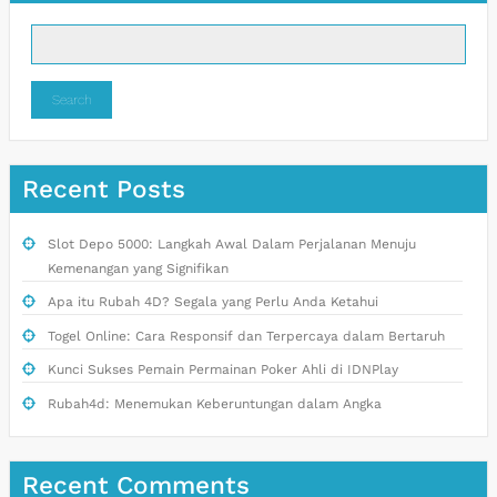
Search
Recent Posts
Slot Depo 5000: Langkah Awal Dalam Perjalanan Menuju
Kemenangan yang Signifikan
Apa itu Rubah 4D? Segala yang Perlu Anda Ketahui
Togel Online: Cara Responsif dan Terpercaya dalam Bertaruh
Kunci Sukses Pemain Permainan Poker Ahli di IDNPlay
Rubah4d: Menemukan Keberuntungan dalam Angka
Recent Comments