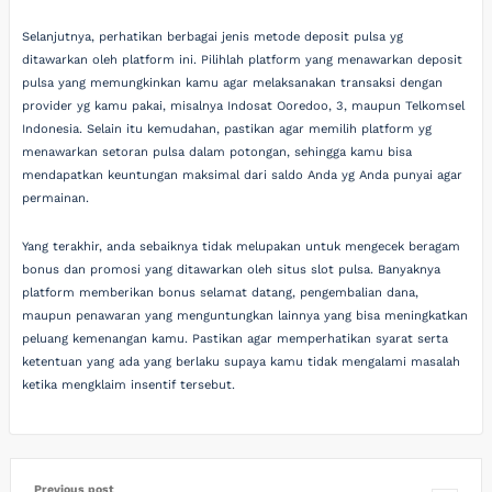
Selanjutnya, perhatikan berbagai jenis metode deposit pulsa yg
ditawarkan oleh platform ini. Pilihlah platform yang menawarkan deposit
pulsa yang memungkinkan kamu agar melaksanakan transaksi dengan
provider yg kamu pakai, misalnya Indosat Ooredoo, 3, maupun Telkomsel
Indonesia. Selain itu kemudahan, pastikan agar memilih platform yg
menawarkan setoran pulsa dalam potongan, sehingga kamu bisa
mendapatkan keuntungan maksimal dari saldo Anda yg Anda punyai agar
permainan.
Yang terakhir, anda sebaiknya tidak melupakan untuk mengecek beragam
bonus dan promosi yang ditawarkan oleh situs slot pulsa. Banyaknya
platform memberikan bonus selamat datang, pengembalian dana,
maupun penawaran yang menguntungkan lainnya yang bisa meningkatkan
peluang kemenangan kamu. Pastikan agar memperhatikan syarat serta
ketentuan yang ada yang berlaku supaya kamu tidak mengalami masalah
ketika mengklaim insentif tersebut.
Previous post