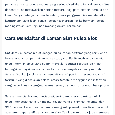
penawaran serta bonus-bonus yang sering disediakan. Banyak sekali situs
deposit pulsa menawarkan hadiah menarik bagi para pemain pemula dan
loyal. Dengan adanya promo tersebut, para pengguna bisa mendapatkan
keuntungan yang lebih banyak serta kesenangan ketika bermain, serta
meningkatkan kemungkinan menang dalam permainan.
Cara Mendaftar di Laman Slot Pulsa Slot
Untuk mulai bermain slot dengan pulsa, tahap pertama yang perlu Anda
terdaftar di situs permainan pulsa slot yang. Pastikanlah Anda memilih
untuk memilih situs yang sudah memiliki reputasi reputasi baik dan
berbagai berbagai permainan serta metode penyetoran yang mudah.
Setelah itu, kunjungi halaman pendaftaran di platform tersebut dan isi
formulir yang disediakan dalam laman tersebut menggunakan informasi
yang, seperti nama lengkap, alamat email, dan nomor telepon handphone.
Setelah mengisi formulir registrasi, sering Anda akan diminta untuk
untuk mengesahkan akun melalui tautan yang dikirimkan ke email dan
SMS pendek. Harap pastikan Anda mengikuti prosedur verifikasi tersebut
agar akun dapat aktif dan siap dan siap. Tak lupakan untuk juga membaca