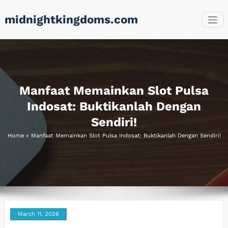
Skip
midnightkingdoms.com
to
content
Manfaat Memainkan Slot Pulsa
Indosat: Buktikanlah Dengan
Sendiri!
Home
»
Manfaat Memainkan Slot Pulsa Indosat: Buktikanlah Dengan Sendiri!
March 11, 2026