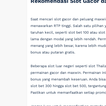
Rekomendasi Slot Gacor 
Saat mencari slot gacor dan peluang maxwi
menawarkan RTP tinggi. Salah satu pilihan
taruhan kecil, seperti slot bet 100 atau s
lama dengan modal yang lebih rendah. Perm
menang yang lebih besar, karena lebih m
bonus atau putaran gratis.
Beberapa slot luar negeri seperti slot Thai
permainan gacor dan maxwin. Permainan ini
bonus yang menambah keseruan. Anda bisa me
slot bet 300 hingga slot bet 500, tergantu
Pastikan untuk memanfaatkan setiap promosi