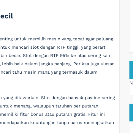
ecil
penting untuk memilih mesin yang tepat agar peluang
tuk mencari slot dengan RTP tinggi, yang berarti
ih besar. Slot dengan RTP 95% ke atas sering kali
bih baik dalam jangka panjang. Periksa juga ulasan
encari tahu mesin mana yang termasuk dalam
N
an yang ditawarkan. Slot dengan banyak payline sering
untuk menang, walaupun taruhan per putaran
memiliki fitur bonus atau putaran gratis. Fitur ini
mendapatkan keuntungan tanpa harus meningkatkan