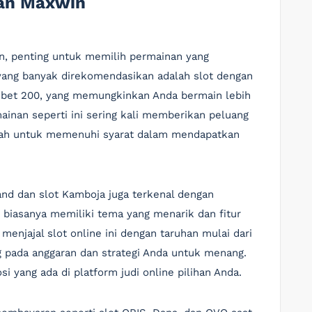
dan Maxwin
n, penting untuk memilih permainan yang
 yang banyak direkomendasikan adalah slot dengan
lot bet 200, yang memungkinkan Anda bermain lebih
ainan seperti ini sering kali memberikan peluang
udah untuk memenuhi syarat dalam mendapatkan
land dan slot Kamboja juga terkenal dengan
 biasanya memiliki tema yang menarik dan fitur
njajal slot online ini dengan taruhan mulai dari
ng pada anggaran dan strategi Anda untuk menang.
 yang ada di platform judi online pilihan Anda.