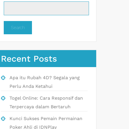
Search
Recent Posts
Apa itu Rubah 4D? Segala yang
Perlu Anda Ketahui
Togel Online: Cara Responsif dan
Terpercaya dalam Bertaruh
Kunci Sukses Pemain Permainan
Poker Ahli di IDNPlay