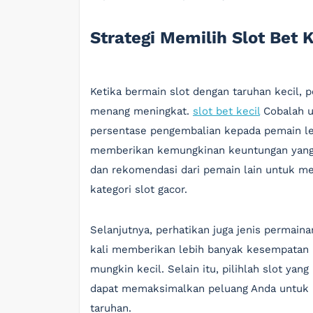
Strategi Memilih Slot Bet K
Ketika bermain slot dengan taruhan kecil, 
menang meningkat.
slot bet kecil
Cobalah un
persentase pengembalian kepada pemain leb
memberikan kemungkinan keuntungan yang le
dan rekomendasi dari pemain lain untuk m
kategori slot gacor.
Selanjutnya, perhatikan juga jenis permain
kali memberikan lebih banyak kesempatan 
mungkin kecil. Selain itu, pilihlah slot yang 
dapat memaksimalkan peluang Anda untuk 
taruhan.