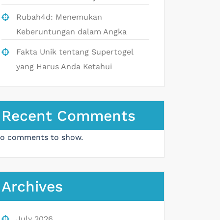
Rubah4d: Menemukan
Keberuntungan dalam Angka
Fakta Unik tentang Supertogel
yang Harus Anda Ketahui
Recent Comments
o comments to show.
Archives
July 2026