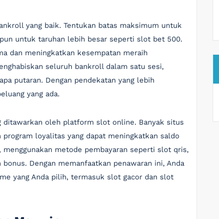
ankroll yang baik. Tentukan batas maksimum untuk
pun untuk taruhan lebih besar seperti slot bet 500.
lama dan meningkatkan kesempatan meraih
nghabiskan seluruh bankroll dalam satu sesi,
apa putaran. Dengan pendekatan yang lebih
peluang yang ada.
ditawarkan oleh platform slot online. Banyak situs
n program loyalitas yang dapat meningkatkan saldo
a, menggunakan metode pembayaran seperti slot qris,
an bonus. Dengan memanfaatkan penawaran ini, Anda
e yang Anda pilih, termasuk slot gacor dan slot