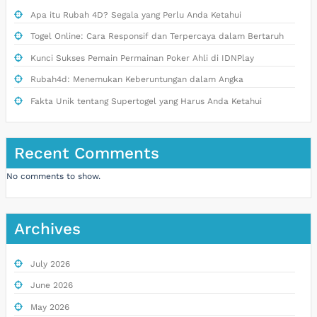
Apa itu Rubah 4D? Segala yang Perlu Anda Ketahui
Togel Online: Cara Responsif dan Terpercaya dalam Bertaruh
Kunci Sukses Pemain Permainan Poker Ahli di IDNPlay
Rubah4d: Menemukan Keberuntungan dalam Angka
Fakta Unik tentang Supertogel yang Harus Anda Ketahui
Recent Comments
No comments to show.
Archives
July 2026
June 2026
May 2026