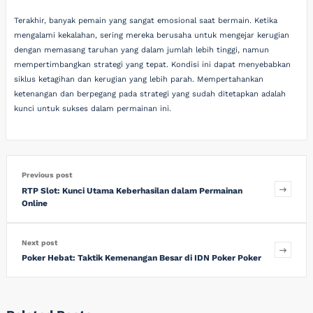
Terakhir, banyak pemain yang sangat emosional saat bermain. Ketika
mengalami kekalahan, sering mereka berusaha untuk mengejar kerugian
dengan memasang taruhan yang dalam jumlah lebih tinggi, namun
mempertimbangkan strategi yang tepat. Kondisi ini dapat menyebabkan
siklus ketagihan dan kerugian yang lebih parah. Mempertahankan
ketenangan dan berpegang pada strategi yang sudah ditetapkan adalah
kunci untuk sukses dalam permainan ini.
Previous post
RTP Slot: Kunci Utama Keberhasilan dalam Permainan
Online
Next post
Poker Hebat: Taktik Kemenangan Besar di IDN Poker Poker