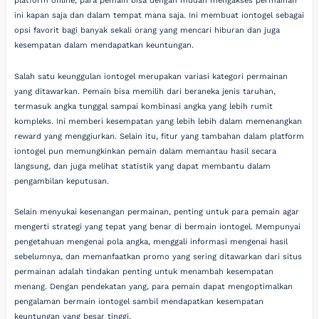
platform online, para pemain bisa dengan mudah mengakses permainan
ini kapan saja dan dalam tempat mana saja. Ini membuat iontogel sebagai
opsi favorit bagi banyak sekali orang yang mencari hiburan dan juga
kesempatan dalam mendapatkan keuntungan.
Salah satu keunggulan iontogel merupakan variasi kategori permainan
yang ditawarkan. Pemain bisa memilih dari beraneka jenis taruhan,
termasuk angka tunggal sampai kombinasi angka yang lebih rumit
kompleks. Ini memberi kesempatan yang lebih lebih dalam memenangkan
reward yang menggiurkan. Selain itu, fitur yang tambahan dalam platform
iontogel pun memungkinkan pemain dalam memantau hasil secara
langsung, dan juga melihat statistik yang dapat membantu dalam
pengambilan keputusan.
Selain menyukai kesenangan permainan, penting untuk para pemain agar
mengerti strategi yang tepat yang benar di bermain iontogel. Mempunyai
pengetahuan mengenai pola angka, menggali informasi mengenai hasil
sebelumnya, dan memanfaatkan promo yang sering ditawarkan dari situs
permainan adalah tindakan penting untuk menambah kesempatan
menang. Dengan pendekatan yang, para pemain dapat mengoptimalkan
pengalaman bermain iontogel sambil mendapatkan kesempatan
keuntungan yang besar tinggi.