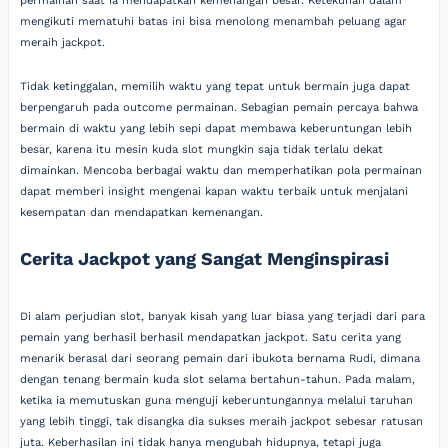
permainan saat ia mendapatkan kemenangan besar. Ketekunan dalam
mengikuti mematuhi batas ini bisa menolong menambah peluang agar
meraih jackpot.
Tidak ketinggalan, memilih waktu yang tepat untuk bermain juga dapat
berpengaruh pada outcome permainan. Sebagian pemain percaya bahwa
bermain di waktu yang lebih sepi dapat membawa keberuntungan lebih
besar, karena itu mesin kuda slot mungkin saja tidak terlalu dekat
dimainkan. Mencoba berbagai waktu dan memperhatikan pola permainan
dapat memberi insight mengenai kapan waktu terbaik untuk menjalani
kesempatan dan mendapatkan kemenangan.
Cerita Jackpot yang Sangat Menginspirasi
Di alam perjudian slot, banyak kisah yang luar biasa yang terjadi dari para
pemain yang berhasil berhasil mendapatkan jackpot. Satu cerita yang
menarik berasal dari seorang pemain dari ibukota bernama Rudi, dimana
dengan tenang bermain kuda slot selama bertahun-tahun. Pada malam,
ketika ia memutuskan guna menguji keberuntungannya melalui taruhan
yang lebih tinggi, tak disangka dia sukses meraih jackpot sebesar ratusan
juta. Keberhasilan ini tidak hanya mengubah hidupnya, tetapi juga