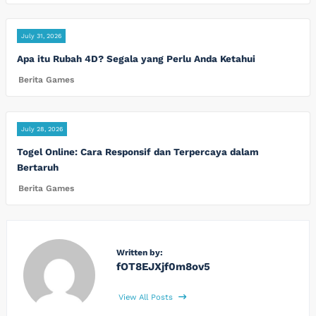
July 31, 2026
Apa itu Rubah 4D? Segala yang Perlu Anda Ketahui
Berita Games
July 28, 2026
Togel Online: Cara Responsif dan Terpercaya dalam
Bertaruh
Berita Games
Written by:
fOT8EJXjf0m8ov5
View All Posts