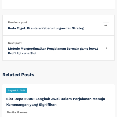
Previous post
Kuda Togel: Di antara Keberuntungan dan Strategi
Next post
Metode Mengoptimalkan Pengalaman Bermain game lewat
Profil Uji coba Slot
Related Posts
August 8, 2026
Slot Depo 5000: Langkah Awal Dalam Perjalanan Menuju
Kemenangan yang Signifikan
Berita Games