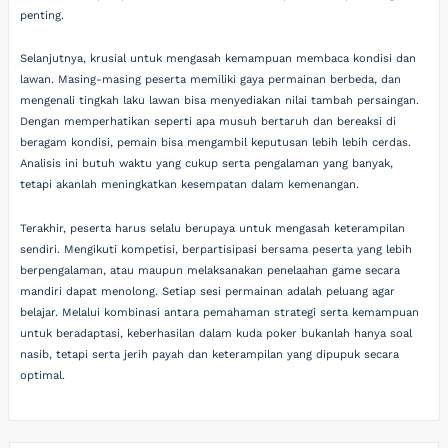
penting.
Selanjutnya, krusial untuk mengasah kemampuan membaca kondisi dan
lawan. Masing-masing peserta memiliki gaya permainan berbeda, dan
mengenali tingkah laku lawan bisa menyediakan nilai tambah persaingan.
Dengan memperhatikan seperti apa musuh bertaruh dan bereaksi di
beragam kondisi, pemain bisa mengambil keputusan lebih lebih cerdas.
Analisis ini butuh waktu yang cukup serta pengalaman yang banyak,
tetapi akanlah meningkatkan kesempatan dalam kemenangan.
Terakhir, peserta harus selalu berupaya untuk mengasah keterampilan
sendiri. Mengikuti kompetisi, berpartisipasi bersama peserta yang lebih
berpengalaman, atau maupun melaksanakan penelaahan game secara
mandiri dapat menolong. Setiap sesi permainan adalah peluang agar
belajar. Melalui kombinasi antara pemahaman strategi serta kemampuan
untuk beradaptasi, keberhasilan dalam kuda poker bukanlah hanya soal
nasib, tetapi serta jerih payah dan keterampilan yang dipupuk secara
optimal.