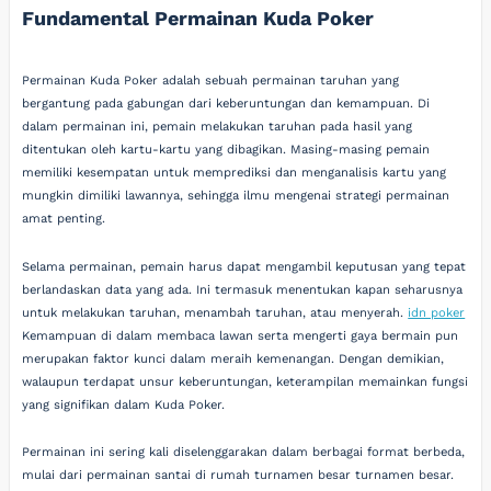
Fundamental Permainan Kuda Poker
Permainan Kuda Poker adalah sebuah permainan taruhan yang
bergantung pada gabungan dari keberuntungan dan kemampuan. Di
dalam permainan ini, pemain melakukan taruhan pada hasil yang
ditentukan oleh kartu-kartu yang dibagikan. Masing-masing pemain
memiliki kesempatan untuk memprediksi dan menganalisis kartu yang
mungkin dimiliki lawannya, sehingga ilmu mengenai strategi permainan
amat penting.
Selama permainan, pemain harus dapat mengambil keputusan yang tepat
berlandaskan data yang ada. Ini termasuk menentukan kapan seharusnya
untuk melakukan taruhan, menambah taruhan, atau menyerah.
idn poker
Kemampuan di dalam membaca lawan serta mengerti gaya bermain pun
merupakan faktor kunci dalam meraih kemenangan. Dengan demikian,
walaupun terdapat unsur keberuntungan, keterampilan memainkan fungsi
yang signifikan dalam Kuda Poker.
Permainan ini sering kali diselenggarakan dalam berbagai format berbeda,
mulai dari permainan santai di rumah turnamen besar turnamen besar.