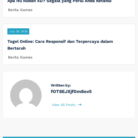
Apa itu Rubah 4D? Segala yang Perlu Anda Ketahui
Berita Games
July 28, 2026
Togel Online: Cara Responsif dan Terpercaya dalam
Bertaruh
Berita Games
Written by:
fOT8EJXjf0m8ov5
View All Posts