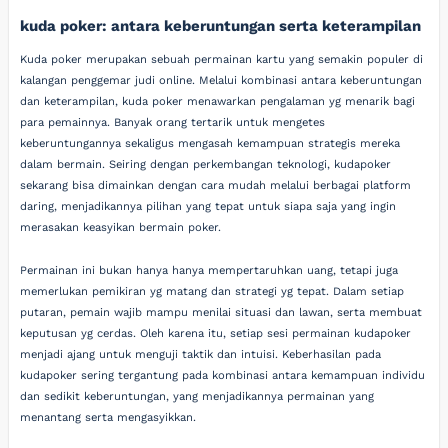
kuda poker: antara keberuntungan serta keterampilan
Kuda poker merupakan sebuah permainan kartu yang semakin populer di
kalangan penggemar judi online. Melalui kombinasi antara keberuntungan
dan keterampilan, kuda poker menawarkan pengalaman yg menarik bagi
para pemainnya. Banyak orang tertarik untuk mengetes
keberuntungannya sekaligus mengasah kemampuan strategis mereka
dalam bermain. Seiring dengan perkembangan teknologi, kudapoker
sekarang bisa dimainkan dengan cara mudah melalui berbagai platform
daring, menjadikannya pilihan yang tepat untuk siapa saja yang ingin
merasakan keasyikan bermain poker.
Permainan ini bukan hanya hanya mempertaruhkan uang, tetapi juga
memerlukan pemikiran yg matang dan strategi yg tepat. Dalam setiap
putaran, pemain wajib mampu menilai situasi dan lawan, serta membuat
keputusan yg cerdas. Oleh karena itu, setiap sesi permainan kudapoker
menjadi ajang untuk menguji taktik dan intuisi. Keberhasilan pada
kudapoker sering tergantung pada kombinasi antara kemampuan individu
dan sedikit keberuntungan, yang menjadikannya permainan yang
menantang serta mengasyikkan.