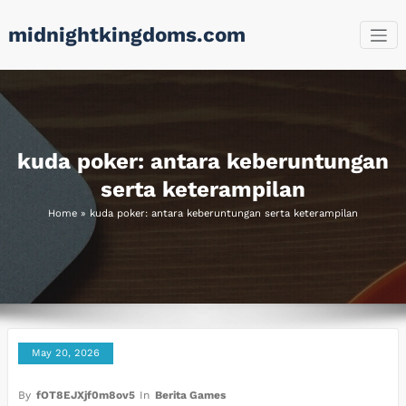
Skip
midnightkingdoms.com
to
content
kuda poker: antara keberuntungan
serta keterampilan
Home
»
kuda poker: antara keberuntungan serta keterampilan
May 20, 2026
By
fOT8EJXjf0m8ov5
In
Berita Games