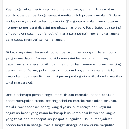
Kayu togel adalah jenis kayu yang mana dipercaya memiliki kekuatan
spiritualitas dan berfungsi sebagai media untuk proses ramalan. Di dalam
budaya masyarakat tertentu, kayu ini 常 digunakan dalam menciptakan
nomor-nomor yang diyakini membawa nasib baik. Kayu togel juga sering
dihubungkan dalam dunia judi, di mana para pemain menemukan angka
yang dapat memberikan kemenangan.
Di balik keyakinan tersebut, pohon berukun mempunyai nilai simbolis
yang mana dalam. Banyak individu meyakini bahwa pohon ini kayu ini
dapat menarik energi positif dan memunculkan momen-momen penting
dalam hidup. Dalam, pohon berukun bukan hanya hanya bahan fisik,
melainkan juga memiliki memiliki peran penting di spiritual serta kearifan
lokal masyarakat.
Untuk beberapa pemain togel, memilih dan memakai pohon berukun
dapat merupakan tradisi penting sebelum mereka melakukan taruhan.
Melalui mendepankan energi yang diyakini sumbernya dari kayu ini,
sejumlah besar yang mana berharap bisa kombinasi kombinasi angka
yang tepat dan mendapatkan jackpot diinginkan. Hal ini menjadikan
pohon berukun sebagai media sangat dihargai dalam dunia perjudian.