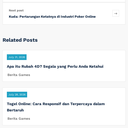
Next post
Kuda: Pertarungan Ketatnya di Industri Poker Online
Related Posts
July 31, 2026
Apa itu Rubah 4D? Segala yang Perlu Anda Ketahui
Berita Games
July 28, 2026
Togel Online: Cara Responsif dan Terpercaya dalam
Bertaruh
Berita Games