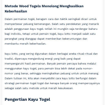
Metode Wood Togels Menolong Menghasilkan
Keberhasilan
Dalam permainan togel, beragam cara dan taktik seringkali dicari untuk
memperbesar peluang kemenangan. Salah satu pendekatan yang menarik
adalah penggunaan kayu togel. Istilah ini mungkin saja terdengar baharu
bagi individu, tetapi untuk pemain togel, kayu lotto menjadi salah satu
perangkat yang dianggap dapat memberikan keberuntungan dan
membantu meraih keberhasilan.
kayu lotto, yang sering digunakan dalam berbagai aneka ritual-ritual dan
tradisi, dipercaya mengandung energi yang baik yang dapat
mempengaruhi hasil permainan. Banyak pemain percaya bahwa melalui
menggunakan kayu togel, para pemain bisa lebih dekat pada nomor-
nomor yang benar, sehingga meningkatkan peluang untuk untuk menang.
Dalam tulisan ini, kita akan menyelidiki cara kayu lotto berfungsi dalam
strategi permainan togel togel dan kenapa banyak orang mempercayainya
sebagai salah satu metode untuk meraih kesuksesan.
Pengertian Kayu Togel