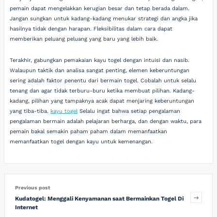
pemain dapat mengelakkan kerugian besar dan tetap berada dalam.
Jangan sungkan untuk kadang-kadang menukar strategi dan angka jika
hasilnya tidak dengan harapan. Fleksibilitas dalam cara dapat
memberikan peluang peluang yang baru yang lebih baik.
Terakhir, gabungkan pemakaian kayu togel dengan intuisi dan nasib.
Walaupun taktik dan analisa sangat penting, elemen keberuntungan
sering adalah faktor penentu dari bermain togel. Cobalah untuk selalu
tenang dan agar tidak terburu-buru ketika membuat pilihan. Kadang-
kadang, pilihan yang tampaknya acak dapat menjaring keberuntungan
yang tiba-tiba.
kayu togel
Selalu ingat bahwa setiap pengalaman
pengalaman bermain adalah pelajaran berharga, dan dengan waktu, para
pemain bakal semakin paham paham dalam memanfaatkan
memanfaatkan togel dengan kayu untuk kemenangan.
Previous post
Kudatogel: Menggali Kenyamanan saat Bermainkan Togel Di
Internet