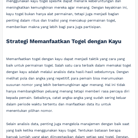
menggunakan kayu togel spesifik dapat menarik keberuntungan dan
meningkatkan kemungkinan mereka agar menang. Dengan keyakinan ini,
kayu togel bukan hanya alat permainan, tetapi juga menjadi bagian
penting dalam ritus dan tradisi yang mencakup permainan togel,
memberikan makna yang lebih bagi para juga partisipan.
Strategi Memanfaatkan Togel dengan Kayu
Memanfaatkan togel dengan kayu dapat menjadi taktik yang cara yang
baik untuk permainan togel. Salah satu cara terbaik dalam memakai togel
dengan kayu adalah melalui analisis data hasil-hasil sebelumnya. Dengan
melihat pola dan angka yang repetitif, para pemain bisa merumuskan
susunan nomor yang lebih berkemungkinan agar menang. Hal ini tidak
hanya membangkitkan peluang menang tetapi memberi rasa percaya diri
kepada pemain. Sebaiknya, catat angka-angka yang sudah sering keluar
dalam periode waktu tertentu dan manfaatkan data itu untuk
menentukan pilihan nomor.
Selain analisis data, penting juga mengelola manajemen dengan baik saat
yang baik ketika menggunakan kayu togel. Tentukan batasan berapa
banyak jumlah uang akan diinvestasikan dalam setiap sesi togel. Dengan,