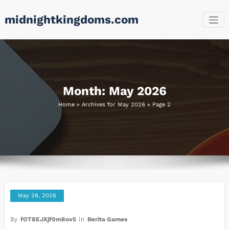
Skip
midnightkingdoms.com
to
content
Month:
May 2026
Home
»
Archives for May 2026
»
Page 2
May 28, 2026
By
fOT8EJXjf0m8ov5
In
Berita Games