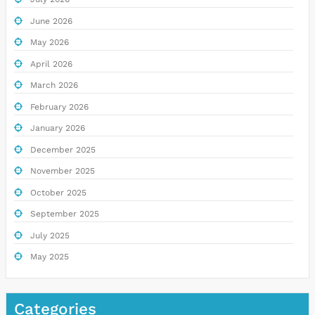
June 2026
May 2026
April 2026
March 2026
February 2026
January 2026
December 2025
November 2025
October 2025
September 2025
July 2025
May 2025
Categories