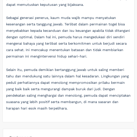
dapat memutuskan keputusan yang bijaksana.
Sebagai generasi penerus, kaum muda wajib mampu menyatukan
kesenangan serta tanggung jawab. Terlibat dalam permainan togel bisa
menyebabkan kepada kecanduan dan isu keuangan apabila tidak ditangani
dengan optimal. Dalam hal ini, pemuda harus mengedukasi diri sendiri
mengenai bahaya yang terlibat serta berkomitmen untuk berjudi secara
cara sehat. Ini mencakup menentukan batasan dan tidak membiarkan
permainan ini mengintervensi hidup sehari-hari.
Selain itu, pemuda demikian bertanggung jawab untuk saling memberi
tahu dan mendukung satu lainnya dalam hal kesadaran. Lingkungan yang
peduli perhatiannya dapat menolong mempromosikan prilaku bermain
yang baik baik serta mengurangi dampak buruk dari judi. Dengan
pendekatan saling menghargai dan menolong, pemuda dapat menciptakan
suasana yang lebih positif serta membangun, di mana sasaran dan
harapan hari esok masih terpelihara.