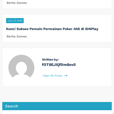
Berita Games
July 27, 2026
Kunci Sukses Pemain Permainan Poker Ahli di IDNPlay
Berita Games
Written by:
fOT8EJXjf0m8ov5
View All Posts
Search