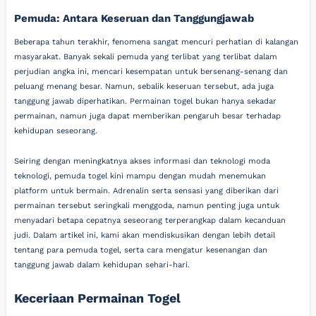
Pemuda: Antara Keseruan dan Tanggungjawab
Beberapa tahun terakhir, fenomena sangat mencuri perhatian di kalangan
masyarakat. Banyak sekali pemuda yang terlibat yang terlibat dalam
perjudian angka ini, mencari kesempatan untuk bersenang-senang dan
peluang menang besar. Namun, sebalik keseruan tersebut, ada juga
tanggung jawab diperhatikan. Permainan togel bukan hanya sekadar
permainan, namun juga dapat memberikan pengaruh besar terhadap
kehidupan seseorang.
Seiring dengan meningkatnya akses informasi dan teknologi moda
teknologi, pemuda togel kini mampu dengan mudah menemukan
platform untuk bermain. Adrenalin serta sensasi yang diberikan dari
permainan tersebut seringkali menggoda, namun penting juga untuk
menyadari betapa cepatnya seseorang terperangkap dalam kecanduan
judi. Dalam artikel ini, kami akan mendiskusikan dengan lebih detail
tentang para pemuda togel, serta cara mengatur kesenangan dan
tanggung jawab dalam kehidupan sehari-hari.
Keceriaan Permainan Togel