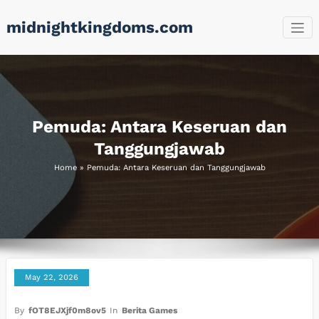
Skip
midnightkingdoms.com
to
content
Pemuda: Antara Keseruan dan
Tanggungjawab
Home
»
Pemuda: Antara Keseruan dan Tanggungjawab
May 22, 2026
By
fOT8EJXjf0m8ov5
In
Berita Games