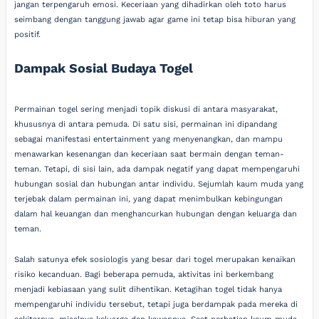
jangan terpengaruh emosi. Keceriaan yang dihadirkan oleh toto harus
seimbang dengan tanggung jawab agar game ini tetap bisa hiburan yang
positif.
Dampak Sosial Budaya Togel
Permainan togel sering menjadi topik diskusi di antara masyarakat,
khususnya di antara pemuda. Di satu sisi, permainan ini dipandang
sebagai manifestasi entertainment yang menyenangkan, dan mampu
menawarkan kesenangan dan keceriaan saat bermain dengan teman-
teman. Tetapi, di sisi lain, ada dampak negatif yang dapat mempengaruhi
hubungan sosial dan hubungan antar individu. Sejumlah kaum muda yang
terjebak dalam permainan ini, yang dapat menimbulkan kebingungan
dalam hal keuangan dan menghancurkan hubungan dengan keluarga dan
teman.
Salah satunya efek sosiologis yang besar dari togel merupakan kenaikan
risiko kecanduan. Bagi beberapa pemuda, aktivitas ini berkembang
menjadi kebiasaan yang sulit dihentikan. Ketagihan togel tidak hanya
mempengaruhi individu tersebut, tetapi juga berdampak pada mereka di