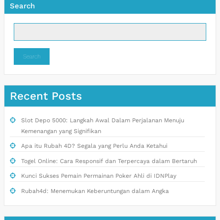
Search
Search
Recent Posts
Slot Depo 5000: Langkah Awal Dalam Perjalanan Menuju
Kemenangan yang Signifikan
Apa itu Rubah 4D? Segala yang Perlu Anda Ketahui
Togel Online: Cara Responsif dan Terpercaya dalam Bertaruh
Kunci Sukses Pemain Permainan Poker Ahli di IDNPlay
Rubah4d: Menemukan Keberuntungan dalam Angka