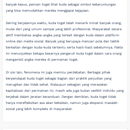
banyak kasus, pemain togel lihat kuda sebagai simbol keberuntungan
yang bisa memudahkan mereka menggapai kejayaan.
Seiring berjalannya waktu, kuda togel telah menarik minat banyak orang,
mulai dari yang umum sampai yang lebih profesional. Masyarakat secara
aktif membahas angka-angka yang terkait dengan kuda dalam platform
online dan media sosial. Banyak yang berupaya mencari pola dan taktik
berkaitan dengan kuda-kuda tertentu serta hasil-hasil sebelumnya. Fakta
ini menunjukkan betapa besarnya pengaruh kuda togel dalam cara orang
mengambil angka mereka di permainan togel.
Di sisi lain, fenomena ini juga memicu perdebatan. Berbagai pihak
berpendapat kuda togel sebagai bagian dari praktik perjudian yang
merugikan dan tidak sehat. Walaupun sebagian yang merasakan
kapitalisasi dari permainan ini, masih ada juga bukan sedikit individu yang
terjebak dalam jeratan kecanduan. Dengan demikian, kuda togel tidak
hanya merefleksikan asa akan kebaikan, namun juga ekspansi masalah
sosial yang lebih kompleks di masyarakat.