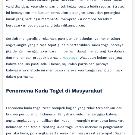
muncul dan melaksanakan penelitian demi mencari tahu nomer mana
yang dianggap kecenderungan untuk keluar secara lebih regular. Strategi
ini kebanyakan melibatkan pemakaian perangkat lunak dan perangkat
lunak yang berfungsi membantu memprediksi nombor tersebut
berdasarkan pada data yang telah dikumpulkan.
Setelah menganalisis rekaman, para pemain selanjutnya menentukan
angka-angka yang dirasa tepat guna dipertaruhkan. Kuda togel percaya
jika dengan menggunakan cara ini, pemain dapat mengurangi kekalahan
dan menambah prospek berhasil.
kudatogel
Walaupun belum ada jasa
bahwa analisis pasti selalu benar, sejumlah partisipan percaya
bahwasanya metode ini membawa mereka keuntungan yang lebih baik
dalam permainan.
Fenomena Kuda Togel di Masyarakat
Fenomena kuda togel telah menjadi bagian yang tidak terpisahkan dari
budaya perjudian di Indonesia. Banyak individu menganggap bahwa
angka-angka yang dihasilkan dari kuda ini mungkin membawa kebaikan.
Kebiasaan dan tradisi tentang kuda togel kerap mencakup pengamatan
perilaku kuda, pola angka, serta keyakinan masyarakat setempat. Dalam