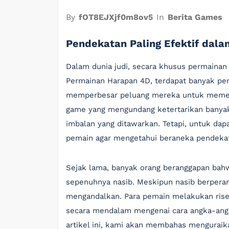
By
fOT8EJXjf0m8ov5
In
Berita Games
Pendekatan Paling Efektif da
Dalam dunia judi, secara khusus permaina
Permainan Harapan 4D, terdapat banyak pem
memperbesar peluang mereka untuk memena
game yang mengundang ketertarikan banya
imbalan yang ditawarkan. Tetapi, untuk da
pemain agar mengetahui beraneka pendekata
Sejak lama, banyak orang beranggapan bah
sepenuhnya nasib. Meskipun nasib berperan 
mengandalkan. Para pemain melakukan riset,
secara mendalam mengenai cara angka-angk
artikel ini, kami akan membahas mengurai