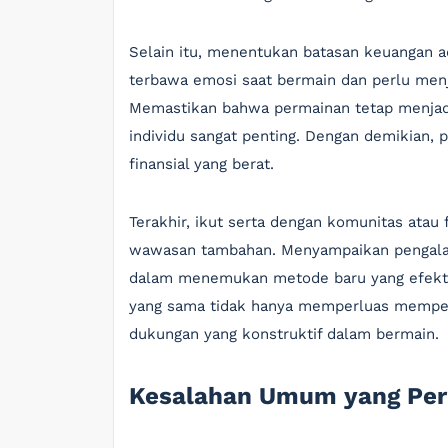
Selain itu, menentukan batasan keuangan ad
terbawa emosi saat bermain dan perlu menja
Memastikan bahwa permainan tetap menjadi
individu sangat penting. Dengan demikian,
finansial yang berat.
Terakhir, ikut serta dengan komunitas at
wawasan tambahan. Menyampaikan pengala
dalam menemukan metode baru yang efekti
yang sama tidak hanya memperluas memperlu
dukungan yang konstruktif dalam bermain.
Kesalahan Umum yang Per