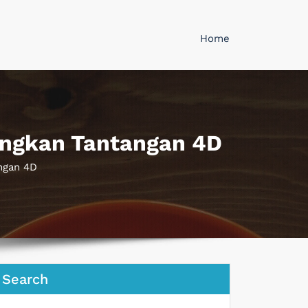
Home
angkan Tantangan 4D
ngan 4D
Search