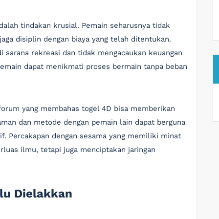
alah tindakan krusial. Pemain seharusnya tidak
ga disiplin dengan biaya yang telah ditentukan.
 sarana rekreasi dan tidak mengacaukan keuangan
 pemain dapat menikmati proses bermain tanpa beban
au forum yang membahas togel 4D bisa memberikan
man dan metode dengan pemain lain dapat berguna
f. Percakapan dengan sesama yang memiliki minat
as ilmu, tetapi juga menciptakan jaringan
lu Dielakkan