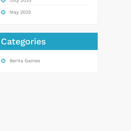
July 2025
May 2025
Categories
Berita Games