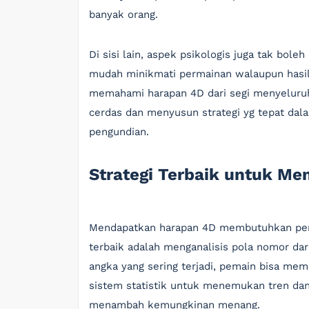
banyak orang.
Di sisi lain, aspek psikologis juga tak bole
mudah minikmati permainan walaupun hasil
memahami harapan 4D dari segi menyeluruh
cerdas dan menyusun strategi yg tepat dal
pengundian.
Strategi Terbaik untuk M
Mendapatkan harapan 4D membutuhkan pende
terbaik adalah menganalisis pola nomor da
angka yang sering terjadi, pemain bisa me
sistem statistik untuk menemukan tren da
menambah kemungkinan menang.