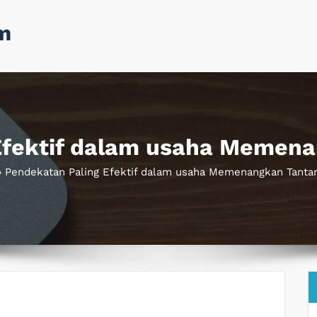
m
Efektif dalam usaha Memen
»
Pendekatan Paling Efektif dalam usaha Memenangkan Tanta