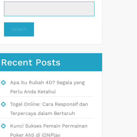
Search
Recent Posts
Apa itu Rubah 4D? Segala yang
Perlu Anda Ketahui
Togel Online: Cara Responsif dan
Terpercaya dalam Bertaruh
Kunci Sukses Pemain Permainan
Poker Ahli di IDNPlay