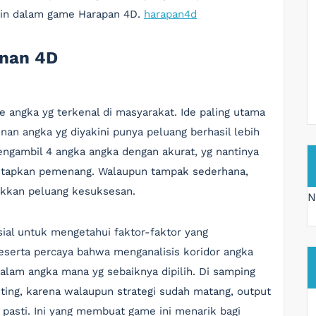
tin dalam game Harapan 4D.
harapan4d
nan 4D
angka yg terkenal di masyarakat. Ide paling utama
an angka yg diyakini punya peluang berhasil lebih
engambil 4 angka angka dengan akurat, yg nantinya
netapkan pemenang. Walaupun tampak sederhana,
ikkan peluang kesuksesan.
N
ial untuk mengetahui faktor-faktor yang
eserta percaya bahwa menganalisis koridor angka
alam angka mana yg sebaiknya dipilih. Di samping
ting, karena walaupun strategi sudah matang, output
a pasti. Ini yang membuat game ini menarik bagi