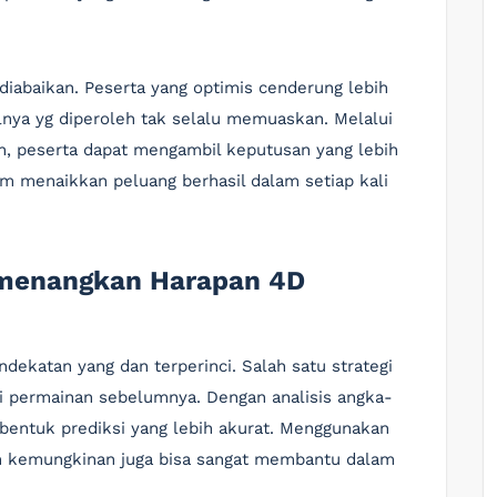
h diabaikan. Peserta yang optimis cenderung lebih
nya yg diperoleh tak selalu memuaskan. Melalui
, peserta dapat mengambil keputusan yang lebih
am menaikkan peluang berhasil dalam setiap kali
emenangkan Harapan 4D
katan yang dan terperinci. Salah satu strategi
ri permainan sebelumnya. Dengan analisis angka-
mbentuk prediksi yang lebih akurat. Menggunakan
n kemungkinan juga bisa sangat membantu dalam