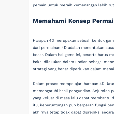
pemain untuk meraih kemenangan lebih ru
Memahami Konsep Permai
Harapan 4D merupakan sebuah bentuk game 
dari permainan 4D adalah menentukan susun
besar. Dalam hal game ini, peserta harus m
bakal dilakukan dalam undian sebagai me
strategi yang benar diperlukan dalam mena
Dalam proses mempelajari harapan 4D, krus
memengaruhi hasil pengundian. Sejumlah p
yang keluar di masa lalu dapat membantu d
itu, keberuntungan pun berperan fungsi pen
akhirnya tetap tidak dapat diprediksi secar