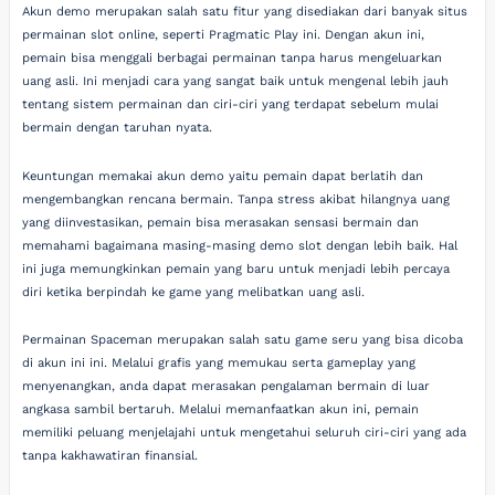
Akun demo merupakan salah satu fitur yang disediakan dari banyak situs
permainan slot online, seperti Pragmatic Play ini. Dengan akun ini,
pemain bisa menggali berbagai permainan tanpa harus mengeluarkan
uang asli. Ini menjadi cara yang sangat baik untuk mengenal lebih jauh
tentang sistem permainan dan ciri-ciri yang terdapat sebelum mulai
bermain dengan taruhan nyata.
Keuntungan memakai akun demo yaitu pemain dapat berlatih dan
mengembangkan rencana bermain. Tanpa stress akibat hilangnya uang
yang diinvestasikan, pemain bisa merasakan sensasi bermain dan
memahami bagaimana masing-masing demo slot dengan lebih baik. Hal
ini juga memungkinkan pemain yang baru untuk menjadi lebih percaya
diri ketika berpindah ke game yang melibatkan uang asli.
Permainan Spaceman merupakan salah satu game seru yang bisa dicoba
di akun ini ini. Melalui grafis yang memukau serta gameplay yang
menyenangkan, anda dapat merasakan pengalaman bermain di luar
angkasa sambil bertaruh. Melalui memanfaatkan akun ini, pemain
memiliki peluang menjelajahi untuk mengetahui seluruh ciri-ciri yang ada
tanpa kakhawatiran finansial.