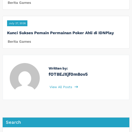
Berita Games
July 27, 2026
Kunci Sukses Pemain Permainan Poker Ahli di IDNPlay
Berita Games
Written by:
fOT8EJXjf0m8ov5
View All Posts
Search