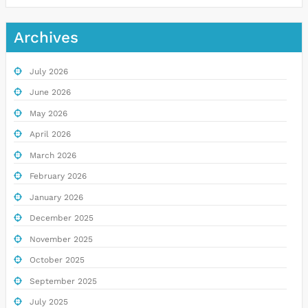
Archives
July 2026
June 2026
May 2026
April 2026
March 2026
February 2026
January 2026
December 2025
November 2025
October 2025
September 2025
July 2025