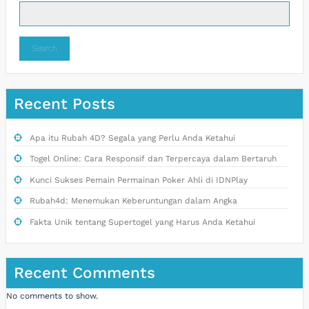
Search
Recent Posts
Apa itu Rubah 4D? Segala yang Perlu Anda Ketahui
Togel Online: Cara Responsif dan Terpercaya dalam Bertaruh
Kunci Sukses Pemain Permainan Poker Ahli di IDNPlay
Rubah4d: Menemukan Keberuntungan dalam Angka
Fakta Unik tentang Supertogel yang Harus Anda Ketahui
Recent Comments
No comments to show.