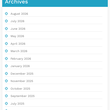
Archives
August 2026
July 2026
June 2026
May 2026
April 2026
March 2026
February 2026
January 2026
December 2025
November 2025
October 2025
September 2025
July 2025