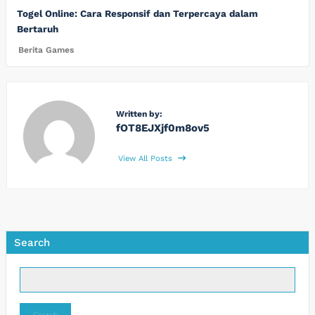
Togel Online: Cara Responsif dan Terpercaya dalam
Bertaruh
Berita Games
Written by:
fOT8EJXjf0m8ov5
View All Posts
Search