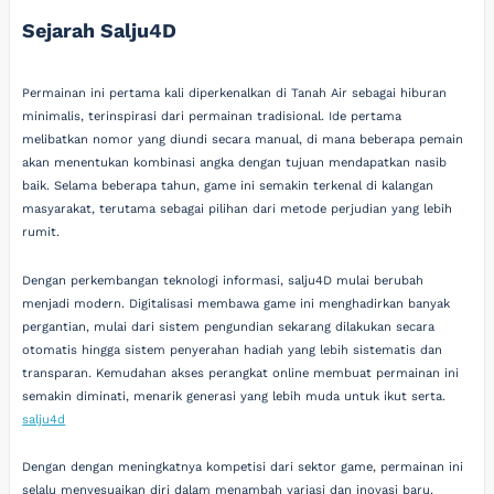
Sejarah Salju4D
Permainan ini pertama kali diperkenalkan di Tanah Air sebagai hiburan
minimalis, terinspirasi dari permainan tradisional. Ide pertama
melibatkan nomor yang diundi secara manual, di mana beberapa pemain
akan menentukan kombinasi angka dengan tujuan mendapatkan nasib
baik. Selama beberapa tahun, game ini semakin terkenal di kalangan
masyarakat, terutama sebagai pilihan dari metode perjudian yang lebih
rumit.
Dengan perkembangan teknologi informasi, salju4D mulai berubah
menjadi modern. Digitalisasi membawa game ini menghadirkan banyak
pergantian, mulai dari sistem pengundian sekarang dilakukan secara
otomatis hingga sistem penyerahan hadiah yang lebih sistematis dan
transparan. Kemudahan akses perangkat online membuat permainan ini
semakin diminati, menarik generasi yang lebih muda untuk ikut serta.
salju4d
Dengan dengan meningkatnya kompetisi dari sektor game, permainan ini
selalu menyesuaikan diri dalam menambah variasi dan inovasi baru.