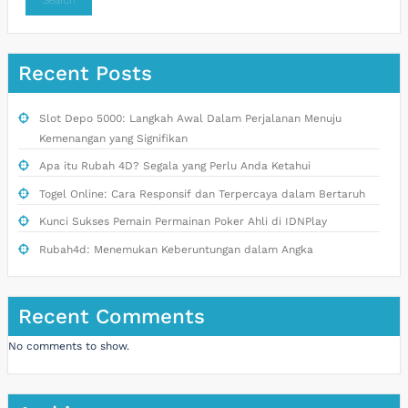
Search
Recent Posts
Slot Depo 5000: Langkah Awal Dalam Perjalanan Menuju
Kemenangan yang Signifikan
Apa itu Rubah 4D? Segala yang Perlu Anda Ketahui
Togel Online: Cara Responsif dan Terpercaya dalam Bertaruh
Kunci Sukses Pemain Permainan Poker Ahli di IDNPlay
Rubah4d: Menemukan Keberuntungan dalam Angka
Recent Comments
No comments to show.