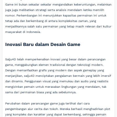
Game ini bukan sekadar sekadar mengandalkan keberuntungan, melainkan
juga juga melibatkan strategi serta analisis mendalam ketika memilih
nomor. Perkembangan ini menunjukkan kapasitas permainan ini untuk
tetap ada dan berkembang di antara kompleksitas zaman, yang
menjadikannya salah satu permainan yang tetap masih relevan dari kultur
masyarakat di Indonesia.
Inovasi Baru dalam Desain Game
Salju4D telah memperkenalkan inovasi yang besar dalam perancangan
game, menggabungkan elemen tradisional dengan teknologi modern.
Dengan memanfaatkan grafis yang modern dan aspek gameplay yang
menjanjikan, salju4D menciptakan pengalaman bermain yang lebih imersif
dan dinamis. Penggunaan visual yang memukau dan audio yang realistis
mengizinkan pemain untuk merasakan lingkungan yang mendalam, tak
sama dari permainan biasa yang ada sebelumnya.
Perubahan dalam perancangan game juga terlihat dari cara
pengembangan alur cerita dan tokoh. Mereka berhasil menghadirkan plot
yang kompleks dan karakter yang dapat berkembang, sehingga pemain