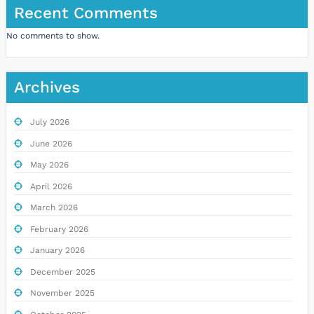
Recent Comments
No comments to show.
Archives
July 2026
June 2026
May 2026
April 2026
March 2026
February 2026
January 2026
December 2025
November 2025