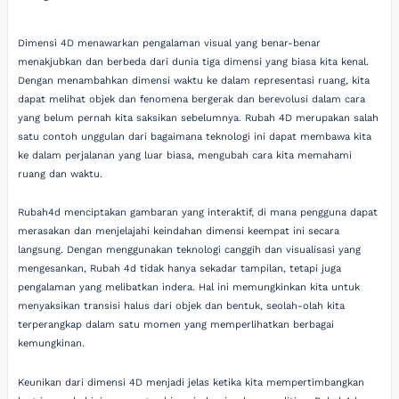
Dimensi 4D menawarkan pengalaman visual yang benar-benar
menakjubkan dan berbeda dari dunia tiga dimensi yang biasa kita kenal.
Dengan menambahkan dimensi waktu ke dalam representasi ruang, kita
dapat melihat objek dan fenomena bergerak dan berevolusi dalam cara
yang belum pernah kita saksikan sebelumnya. Rubah 4D merupakan salah
satu contoh unggulan dari bagaimana teknologi ini dapat membawa kita
ke dalam perjalanan yang luar biasa, mengubah cara kita memahami
ruang dan waktu.
Rubah4d menciptakan gambaran yang interaktif, di mana pengguna dapat
merasakan dan menjelajahi keindahan dimensi keempat ini secara
langsung. Dengan menggunakan teknologi canggih dan visualisasi yang
mengesankan, Rubah 4d tidak hanya sekadar tampilan, tetapi juga
pengalaman yang melibatkan indera. Hal ini memungkinkan kita untuk
menyaksikan transisi halus dari objek dan bentuk, seolah-olah kita
terperangkap dalam satu momen yang memperlihatkan berbagai
kemungkinan.
Keunikan dari dimensi 4D menjadi jelas ketika kita mempertimbangkan