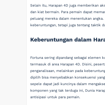
Selain itu, Harapan 4D juga memberikan ak
dan kiat bermain. Para pemain dapat meman
peluang mereka dalam menentukan angka. D
keberuntungan, tetapi juga tentang taktik 
Keberuntungan dalam Har
Fortuna sering dipandang sebagai elemen kun
termasuk di area Harapan 4D. Disini, peser
penganalisaan, melainkan pada keberuntunga
dipilih bisa menyebabkan konsekuensi yan
sepele dapat jadi kuncinya dalam mengaks
komponen yang tak terduga ini, Dunia Har
antisipasi untuk para pemain.