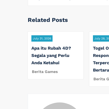
Related Posts
July 31, 2026
July 28, 2
Apa itu Rubah 4D?
Togel O
Segala yang Perlu
Respon
Anda Ketahui
Terper
Bertar
Berita Games
Berita 