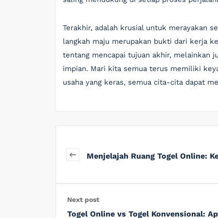
Terakhir, adalah krusial untuk merayakan s
langkah maju merupakan bukti dari kerja ke
tentang mencapai tujuan akhir, melainkan j
impian. Mari kita semua terus memiliki key
usaha yang keras, semua cita-cita dapat me
Menjelajah Ruang Togel Online: 
Next post
Togel Online vs Togel Konvensional: A