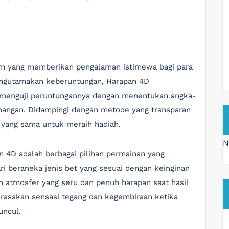
rm yang memberikan pengalaman istimewa bagi para
engutamakan keberuntungan, Harapan 4D
k menguji peruntungannya dengan menentukan angka-
angan. Didampingi dengan metode yang transparan
g yang sama untuk meraih hadiah.
N
n 4D adalah berbagai pilihan permainan yang
i beraneka jenis bet yang sesuai dengan keinginan
n atmosfer yang seru dan penuh harapan saat hasil
asakan sensasi tegang dan kegembiraan ketika
uncul.