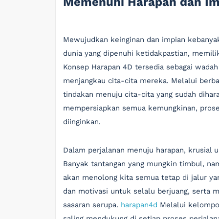
Memenuhi Harapan dan Im
Mewujudkan keinginan dan impian kebanyaka
dunia yang dipenuhi ketidakpastian, memil
Konsep Harapan 4D tersedia sebagai wada
menjangkau cita-cita mereka. Melalui berb
tindakan menuju cita-cita yang sudah dihar
mempersiapkan semua kemungkinan, proses 
diinginkan.
Dalam perjalanan menuju harapan, krusial 
Banyak tantangan yang mungkin timbul, na
akan menolong kita semua tetap di jalur 
dan motivasi untuk selalu berjuang, sert
sasaran serupa.
harapan4d
Melalui kelompok
saling mendukung di setiap proses perjalana