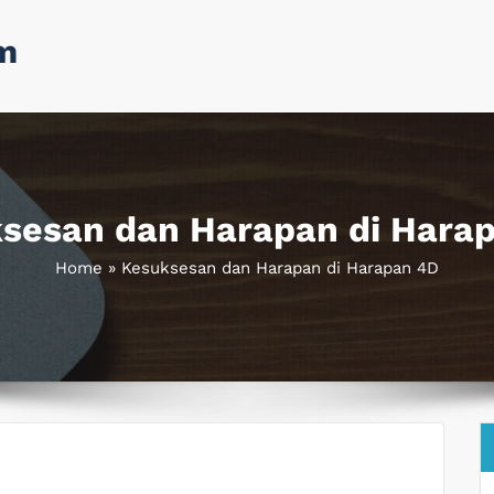
m
sesan dan Harapan di Hara
Home
»
Kesuksesan dan Harapan di Harapan 4D