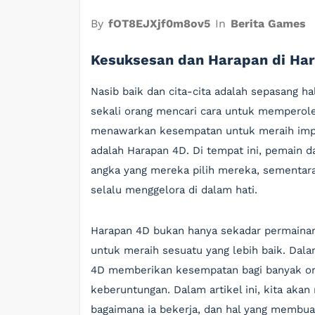
By
fOT8EJXjf0m8ov5
In
Berita Games
Kesuksesan dan Harapan di Ha
Nasib baik dan cita-cita adalah sepasang ha
sekali orang mencari cara untuk memperol
menawarkan kesempatan untuk meraih impia
adalah Harapan 4D. Di tempat ini, pemain 
angka yang mereka pilih mereka, sementar
selalu menggelora di dalam hati.
Harapan 4D bukan hanya sekadar permainan 
untuk meraih sesuatu yang lebih baik. Dal
4D memberikan kesempatan bagi banyak or
keberuntungan. Dalam artikel ini, kita akan
bagaimana ia bekerja, dan hal yang membua