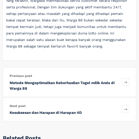
Yang terakhir, Warga88 memfasilitasi servis customer secara responsif
serta profesional. Dengan tim dukungan yang aktif membantu 24/7,
setiap pertanyaan atau masalah yang dihadapi yang dihadapi pemain
bakal cepat teratasi. Maka dari itu, Warga 88 bukan sekedar sekedar
tempat bermain judi, tetapi juga menjadi komunitas untuk membantu
para pemainnya di dalam mengeksplorasi dunia lotto online. Ini
merupakan salah satu alasan kuat kenapa banyak orang menggunakan
Warga 88 sebagai tempat bertaruh favorit banyak orang.
Previous post
Metode Mengoptimalkan Keberhasilan Togel milik Anda di
Warga 88
Next post
Kesuksesan dan Harapan di Harapan 4D
Related Posts