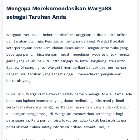
Mengapa Merekomendasikan Warga88
sebagai Taruhan Anda
Warga88 merupakan beberapa platform unggulan di dunia lotto online
dan taruhan olahraga. Keunggulan pertama dari segi Warga88 adalah
keterpercayaan serta kemudahan akses akses. Dengan antarmuka yang,
beberapa pemain bisa dengan mudah menelusuri website untuk mencari
game yang kalian, baik itu lotto Singapura, lotto Hongkong, atau lotto
Sydney. Di samping itu, Warga88 memberikan banyak opsi permainan
dengan nilai taruhan yang sangat unggul, menyediakan pengalaman
bertaruh yang.
Di sisi lain, Warga88 meletakkan safety pemain sebagai fokus utama. Ada
beberapa lapisan keamanan yang dapat melindungi informasi pribadi
serta transaksi uang pengguna. Dengan nama baik yang sudah dibangun
di kalangan penggemar judi, Warga 88 menawarkan ketenangan bagi
pelanggannya. Para pemain bisa fokus terhadap taktik bertaruh tanpa
perlu khawatir akan safety informasi pribadi sewaktu berjudi.