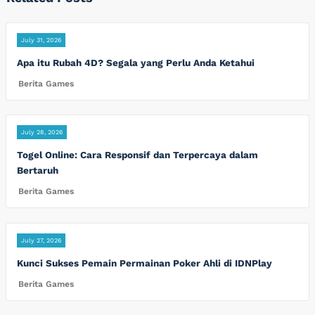
July 31, 2026
Apa itu Rubah 4D? Segala yang Perlu Anda Ketahui
Berita Games
July 28, 2026
Togel Online: Cara Responsif dan Terpercaya dalam
Bertaruh
Berita Games
July 27, 2026
Kunci Sukses Pemain Permainan Poker Ahli di IDNPlay
Berita Games